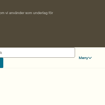
k som vi använder som underlag för
Meny
ök