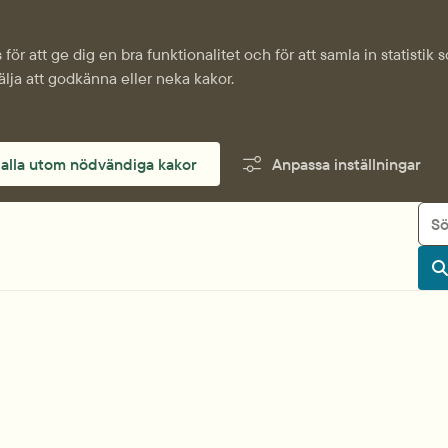
för att ge dig en bra funktionalitet och för att samla in statisti
älja att godkänna eller neka kakor.
alla utom nödvändiga kakor
Anpassa inställningar
Sök
S