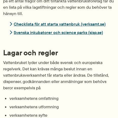
på ett antal frågor om ditt tilltänkta vattenbruksföretag får du
en lista på vilka lagstiftningar och regler som du behöver ta
hänsyn till.
Länk t
Checklista för att starta vattenbruk (verksamt.se)
Länk til
Svenska inkubatorer och science parks (sisp.se)
Lagar och regler
Vattenbruket lyder under både svensk och europeiska
regelverk. Det kan krävas många beslut innan en
vattenbruksverksamhet får starta eller ändras. De tillstånd,
dispenser, godkännanden eller anmälningar som behövs
beror exempelvis på
verksamhetens omfattning
verksamhetens utformning
verksamhetens syfte