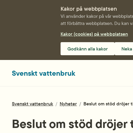
Kakor på webbplatsen
Vi använder kakor på vår webbplats 
att förbättra webbplatsen. Du kan v
Kakor (cookies) på webbplatsen
Godkänn alla kakor
Neka 
Svenskt vattenbruk
Svenskt vattenbruk
/
Nyheter
/
Beslut om stöd dröjer t
Beslut om stöd dröjer t