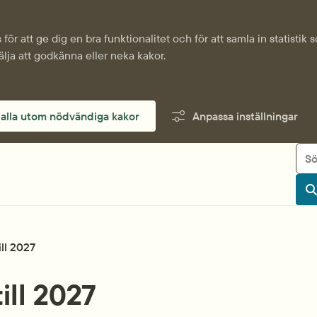
för att ge dig en bra funktionalitet och för att samla in statisti
älja att godkänna eller neka kakor.
alla utom nödvändiga kakor
Anpassa inställningar
Sök
S
ill 2027
ill 2027