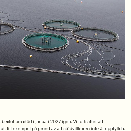
eslut om stöd i januari 2027 igen. Vi fortsätter att
t, till exempel på grund av att stödvillkoren inte är uppfyllda.