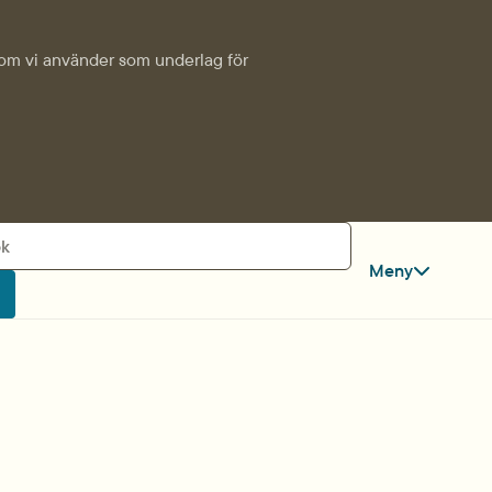
k som vi använder som underlag för
Meny
ök