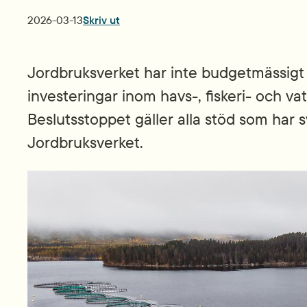
Publiceringsdatum
2026-03-13
Skriv ut
Jordbruksverket har inte budgetmässigt u
investeringar inom havs-, fiskeri- och 
Beslutsstoppet gäller alla stöd som har 
Jordbruksverket.